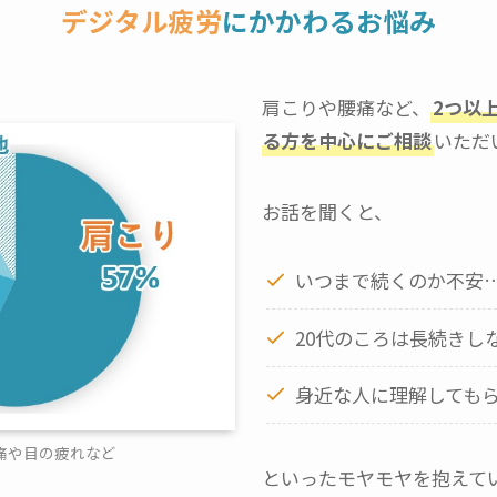
デジタル疲労
にかかわるお悩み
肩こりや腰痛など、
2つ以
る方を中心にご相談
いただ
お話を聞くと、
いつまで続くのか不安
20代のころは長続きし
身近な人に理解しても
痛や目の疲れなど
といったモヤモヤを抱えて