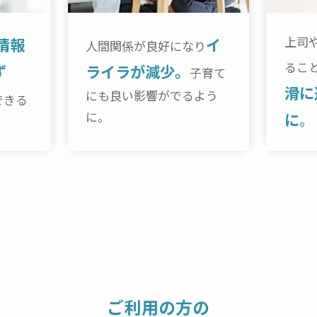
上司
情報
イ
人間関係が良好になり
るこ
ず
ライラが減少。
子育て
滑に
にも良い影響がでるよう
できる
に。
に
。
ご利用の方の