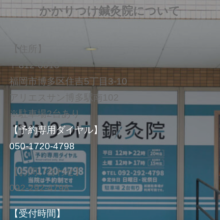
かかりつけ鍼灸院について
【住所】
〒812-0018
福岡市博多区住吉5丁目3‐10
アリエスサン博多駅南102
※駐車場2台あり
【予約専用ダイヤル】
050-1720-4798
【お問い合わせ】
092-292-4798
【受付時間】